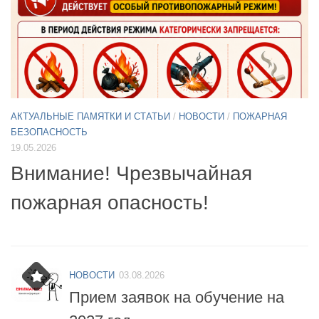
АКТУАЛЬНЫЕ ПАМЯТКИ И СТАТЬИ
/
НОВОСТИ
11.05.2026
А
Б
Примите участие в опросе по
07
БПЛА
б
НОВОСТИ
03.08.2026
Прием заявок на обучение на
2027 год