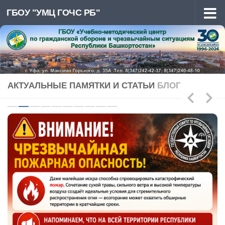
ГБОУ "УМЦ ГОЧС РБ"
Перейти к содержимому
АКТУАЛЬНЫЕ ПАМЯТКИ И СТАТЬИ
БЛОГ