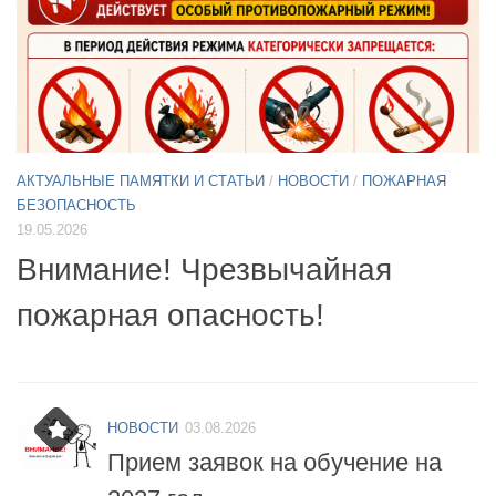
АКТУАЛЬНЫЕ ПАМЯТКИ И СТАТЬИ
/
НОВОСТИ
11.05.2026
А
Б
Примите участие в опросе по
07
БПЛА
б
НОВОСТИ
03.08.2026
Прием заявок на обучение на
2027 год