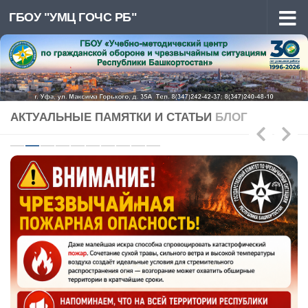
ГБОУ "УМЦ ГОЧС РБ"
Перейти к содержимому
АКТУАЛЬНЫЕ ПАМЯТКИ И СТАТЬИ
БЛОГ