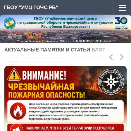
ГБОУ "УМЦ ГОЧС РБ"
Перейти к содержимому
АКТУАЛЬНЫЕ ПАМЯТКИ И СТАТЬИ
БЛОГ