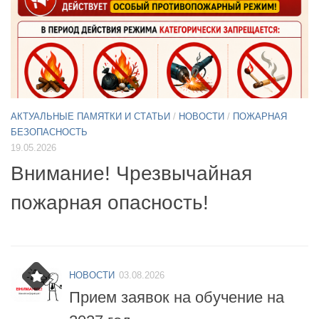
АКТУАЛЬНЫЕ ПАМЯТКИ И СТАТЬИ
/
НОВОСТИ
11.05.2026
А
Б
Примите участие в опросе по
07
БПЛА
НОВОСТИ
03.08.2026
Прием заявок на обучение на