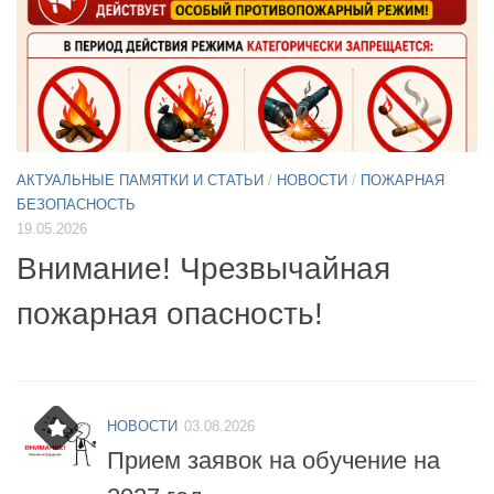
АКТУАЛЬНЫЕ ПАМЯТКИ И СТАТЬИ
/
НОВОСТИ
11.05.2026
А
Б
Примите участие в опросе по
07
БПЛА
б
НОВОСТИ
03.08.2026
Прием заявок на обучение на
2027 год