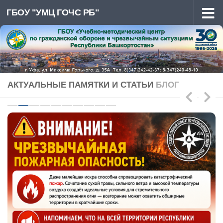
ГБОУ "УМЦ ГОЧС РБ"
Перейти к содержимому
АКТУАЛЬНЫЕ ПАМЯТКИ И СТАТЬИ
БЛОГ