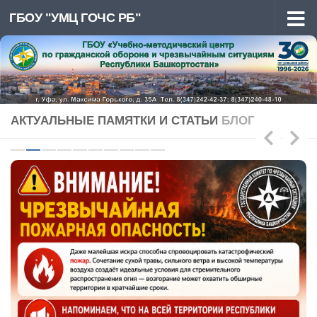
ГБОУ "УМЦ ГОЧС РБ"
Перейти к содержимому
АКТУАЛЬНЫЕ ПАМЯТКИ И СТАТЬИ
БЛОГ