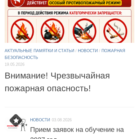
АКТУАЛЬНЫЕ ПАМЯТКИ И СТАТЬИ
/
НОВОСТИ
11.05.2026
А
Б
Примите участие в опросе по
07
БПЛА
б
НОВОСТИ
03.08.2026
Прием заявок на обучение на
2027 год