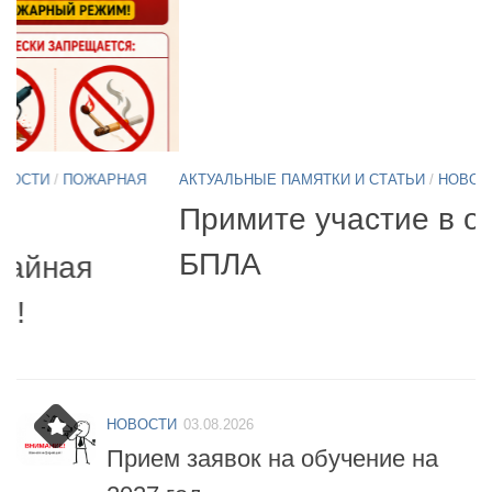
АКТУАЛЬНЫЕ ПАМЯТКИ И СТАТЬИ
/
НОВОСТИ
11.05.2026
А
Б
Примите участие в опросе по
07
БПЛА
б
НОВОСТИ
03.08.2026
Прием заявок на обучение на
2027 год