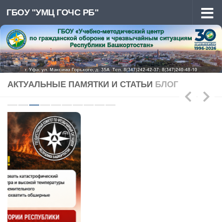
ГБОУ "УМЦ ГОЧС РБ"
Перейти к содержимому
АКТУАЛЬНЫЕ ПАМЯТКИ И СТАТЬИ
БЛОГ