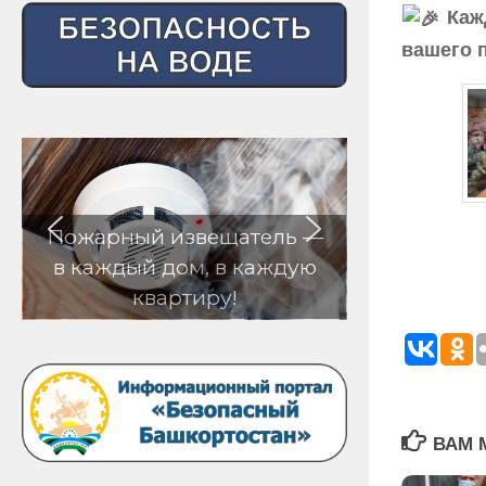
Кажд
вашего п
атель —
 каждую
!
ВАМ 