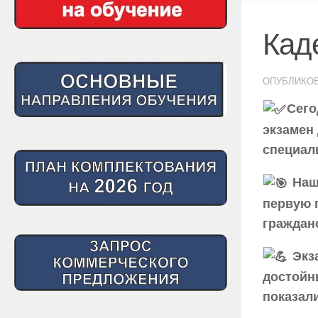
Кад
ОПУБЛИКО
Сего
экзамен
специал
Наши
первую 
граждан
Экза
достойн
показали