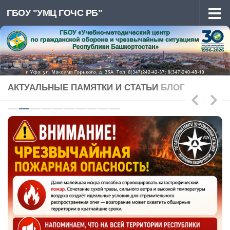
ГБОУ "УМЦ ГОЧС РБ"
Перейти к содержимому
АКТУАЛЬНЫЕ ПАМЯТКИ И СТАТЬИ
БЛОГ