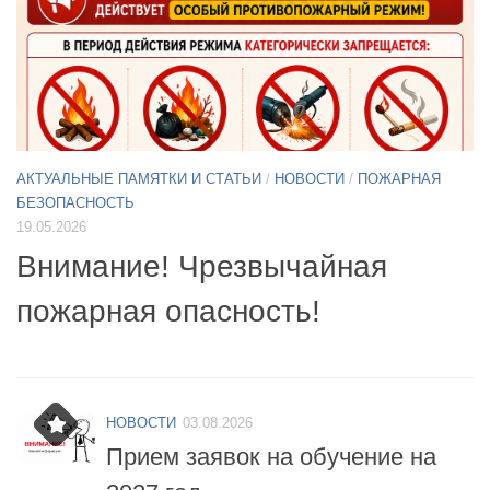
АКТУАЛЬНЫЕ ПАМЯТКИ И СТАТЬИ
/
НОВОСТИ
11.05.2026
А
Б
Примите участие в опросе по
07
БПЛА
б
НОВОСТИ
03.08.2026
Прием заявок на обучение на
2027 год