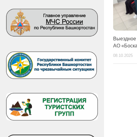
Выездное 
АО «Боска
08.10.2025