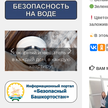
Зелен
Цвето
заложив
В это
 извещатель —
 дом, в каждую
артиру!
ВАМ 