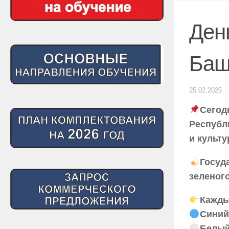
Ден
Баш
25.02.2025
Сегод
Республ
и культу
Госуд
зеленого
Кажды
Синий
Белый