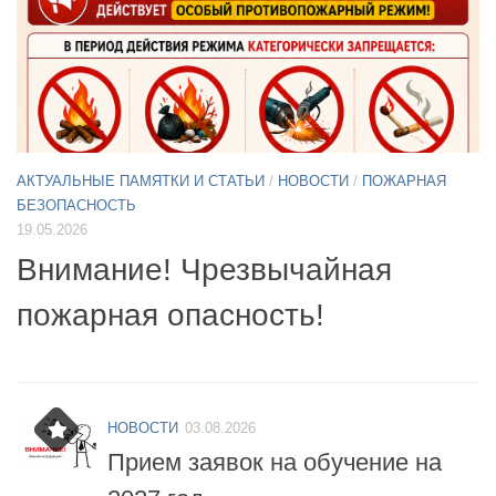
АКТУАЛЬНЫЕ ПАМЯТКИ И СТАТЬИ
/
НОВОСТИ
11.05.2026
А
Б
Примите участие в опросе по
07
БПЛА
б
НОВОСТИ
03.08.2026
Прием заявок на обучение на
2027 год