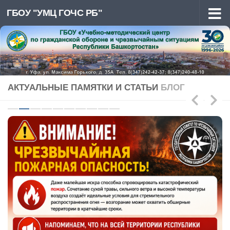
ГБОУ "УМЦ ГОЧС РБ"
Перейти к содержимому
АКТУАЛЬНЫЕ ПАМЯТКИ И СТАТЬИ
БЛОГ