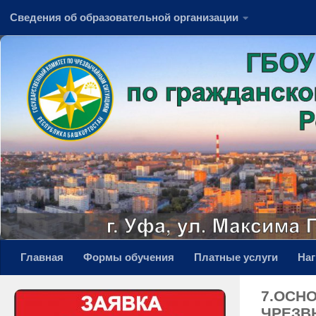
Сведения об образовательной организации
Перейти к содержимому
Главная
Формы обучения
Платные услуги
На
7.ОСН
ЧРЕЗВ