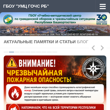
ГБОУ "УМЦ ГОЧС РБ"
Перейти к содержимому
АКТУАЛЬНЫЕ ПАМЯТКИ И СТАТЬИ
БЛОГ