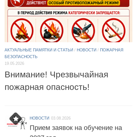
АКТУАЛЬНЫЕ ПАМЯТКИ И СТАТЬИ
/
НОВОСТИ
11.05.2026
А
Б
Примите участие в опросе по
07
БПЛА
б
НОВОСТИ
03.08.2026
Прием заявок на обучение на
2027 год