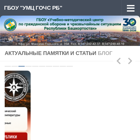
ГБОУ "УМЦ ГОЧС РБ"
Перейти к содержимому
АКТУАЛЬНЫЕ ПАМЯТКИ И СТАТЬИ
БЛОГ