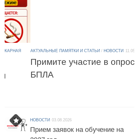
АКТУАЛЬНЫЕ ПАМЯТКИ И СТАТЬИ
/
НОВОСТИ
11.05.2026
А
Б
Примите участие в опросе по
07
БПЛА
б
НОВОСТИ
03.08.2026
Прием заявок на обучение на
2027 год