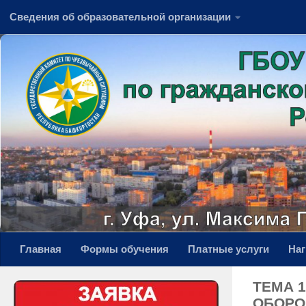
Сведения об образовательной организации
Перейти к содержимому
Главная
Формы обучения
Платные услуги
На
ТЕМА 
ОБОРО