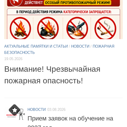
АКТУАЛЬНЫЕ ПАМЯТКИ И СТАТЬИ
/
НОВОСТИ
11.05.2026
А
Б
Примите участие в опросе по
07
БПЛА
б
НОВОСТИ
03.08.2026
Прием заявок на обучение на
2027 год