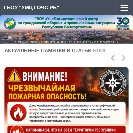
ГБОУ "УМЦ ГОЧС РБ"
Перейти к содержимому
АКТУАЛЬНЫЕ ПАМЯТКИ И СТАТЬИ
БЛОГ