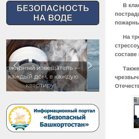
В кла
пострад
пожарны
На тр
стрессо
составе
ь —
Также
дую
чрезвыч
Отечест