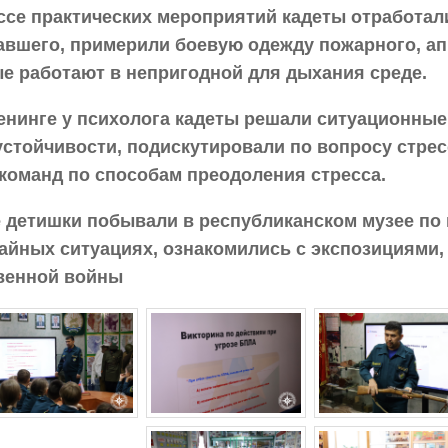
ссе практических мероприятий кадеты отработа
авшего, примерили боевую одежду пожарного, а
е работают в непригодной для дыхания среде.
енинге у психолога кадеты решали ситуационные
устойчивости, подискутировали по вопросу стрес
 команд по способам преодоления стресса.
 детишки побывали в республиканском музее по 
айных ситуациях, ознакомились с экспозициями
венной войны