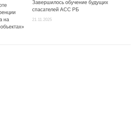
Завершилось обучение будущих
оте
спасателей АСС РБ
ренции
а на
21.11.2025
 объектах»