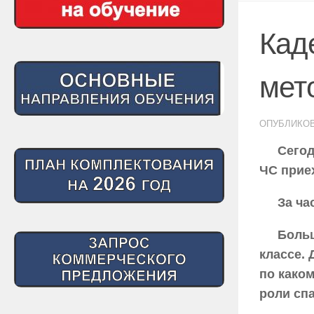
Кад
мет
ОПУБЛИКО
Сегод
ЧС прие
За ча
Больш
классе.
по како
роли спа