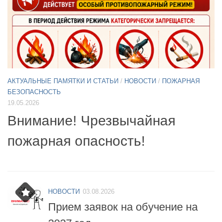
АКТУАЛЬНЫЕ ПАМЯТКИ И СТАТЬИ
/
НОВОСТИ
11.05.2026
А
Б
Примите участие в опросе по
07
БПЛА
б
НОВОСТИ
03.08.2026
Прием заявок на обучение на
2027 год