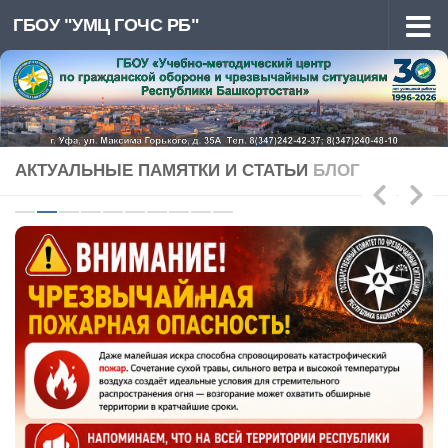
ГБОУ "УМЦ ГОЧС РБ"
Перейти к содержимому
АКТУАЛЬНЫЕ ПАМЯТКИ И СТАТЬИ
БЛОГ