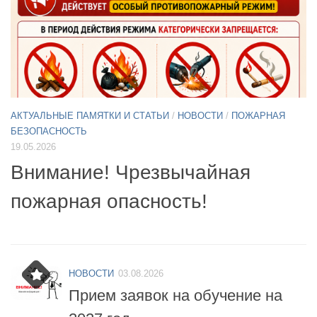
АКТУАЛЬНЫЕ ПАМЯТКИ И СТАТЬИ
/
НОВОСТИ
11.05.2026
А
Б
Примите участие в опросе по
07
БПЛА
б
НОВОСТИ
03.08.2026
Прием заявок на обучение на
2027 год