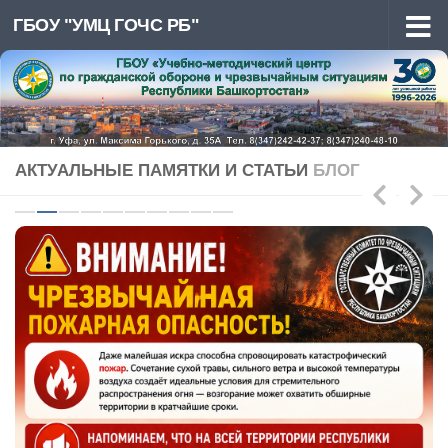
ГБОУ "УМЦ ГОЧС РБ"
Перейти к содержимому
АКТУАЛЬНЫЕ ПАМЯТКИ И СТАТЬИ
БЛОГ