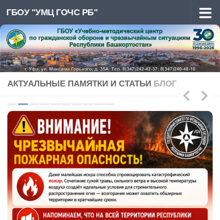
ГБОУ "УМЦ ГОЧС РБ"
Перейти к содержимому
АКТУАЛЬНЫЕ ПАМЯТКИ И СТАТЬИ
БЛОГ