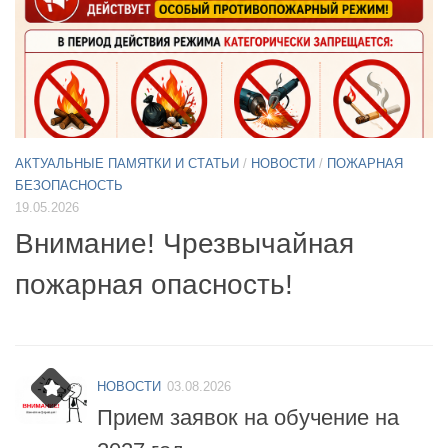
АКТУАЛЬНЫЕ ПАМЯТКИ И СТАТЬИ
/
НОВОСТИ
11.05.2026
А
Б
Примите участие в опросе по
07
БПЛА
б
НОВОСТИ
03.08.2026
Прием заявок на обучение на
2027 год