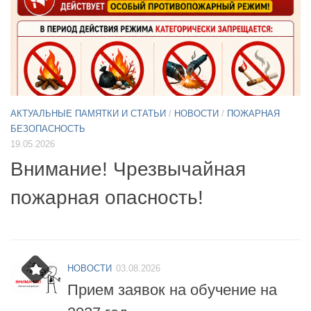
АКТУАЛЬНЫЕ ПАМЯТКИ И СТАТЬИ
/
НОВОСТИ
11.05.2026
А
Б
Примите участие в опросе по
07
БПЛА
б
НОВОСТИ
03.08.2026
Прием заявок на обучение на
2027 год