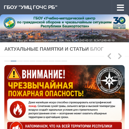
ГБОУ "УМЦ ГОЧС РБ"
Перейти к содержимому
АКТУАЛЬНЫЕ ПАМЯТКИ И СТАТЬИ
БЛОГ