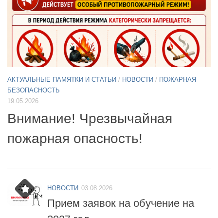
АКТУАЛЬНЫЕ ПАМЯТКИ И СТАТЬИ
/
НОВОСТИ
11.05.2026
А
Б
Примите участие в опросе по
07
БПЛА
б
НОВОСТИ
03.08.2026
Прием заявок на обучение на
2027 год