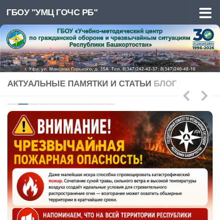
ГБОУ "УМЦ ГОЧС РБ"
Перейти к содержимому
АКТУАЛЬНЫЕ ПАМЯТКИ И СТАТЬИ
БЛОГ