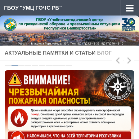
ГБОУ "УМЦ ГОЧС РБ"
Перейти к содержимому
АКТУАЛЬНЫЕ ПАМЯТКИ И СТАТЬИ
БЛОГ