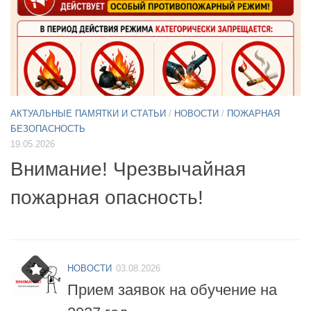
АКТУАЛЬНЫЕ ПАМЯТКИ И СТАТЬИ
/
НОВОСТИ
11.05.2026
А
Б
Примите участие в опросе по
07
БПЛА
б
НОВОСТИ
03.08.2026
Прием заявок на обучение на
2027 год