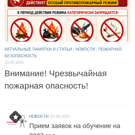
АКТУАЛЬНЫЕ ПАМЯТКИ И СТАТЬИ
/
НОВОСТИ
11.05.2026
А
Б
Примите участие в опросе по
07
БПЛА
б
НОВОСТИ
03.08.2026
Прием заявок на обучение на
2027 год