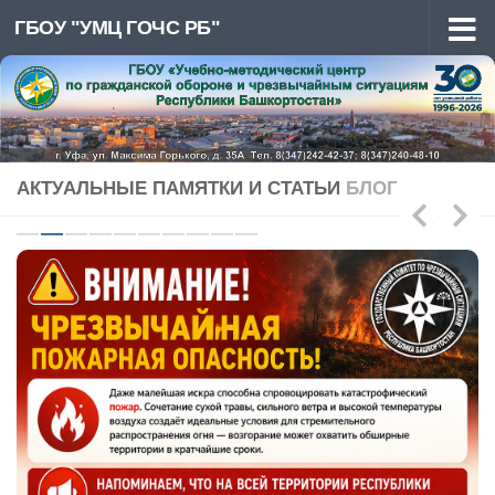
ГБОУ "УМЦ ГОЧС РБ"
Перейти к содержимому
АКТУАЛЬНЫЕ ПАМЯТКИ И СТАТЬИ
БЛОГ