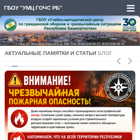
ГБОУ "УМЦ ГОЧС РБ"
Перейти к содержимому
АКТУАЛЬНЫЕ ПАМЯТКИ И СТАТЬИ
БЛОГ