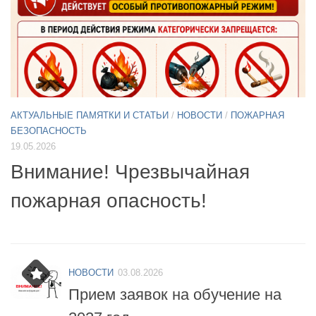
АКТУАЛЬНЫЕ ПАМЯТКИ И СТАТЬИ
/
НОВОСТИ
11.05.2026
А
Б
Примите участие в опросе по
07
БПЛА
б
НОВОСТИ
03.08.2026
Прием заявок на обучение на
2027 год