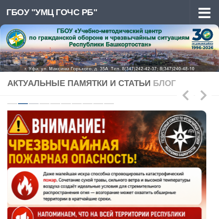
ГБОУ "УМЦ ГОЧС РБ"
Перейти к содержимому
АКТУАЛЬНЫЕ ПАМЯТКИ И СТАТЬИ
БЛОГ