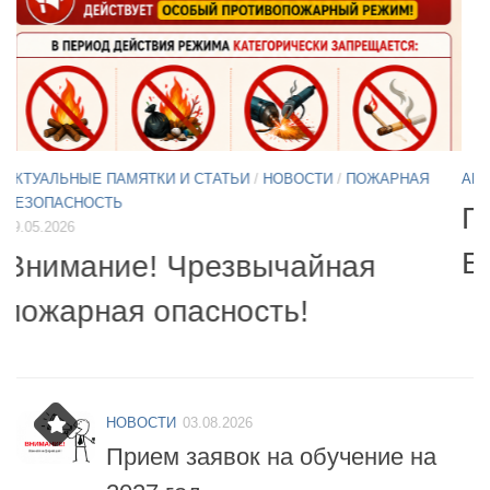
АКТУАЛЬНЫЕ ПАМЯТКИ И СТАТЬИ
/
НОВОСТИ
11.05.2026
А
Б
Примите участие в опросе по
07
БПЛА
б
НОВОСТИ
03.08.2026
Прием заявок на обучение на
2027 год