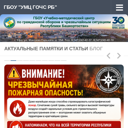
ГБОУ "УМЦ ГОЧС РБ"
Перейти к содержимому
АКТУАЛЬНЫЕ ПАМЯТКИ И СТАТЬИ
БЛОГ