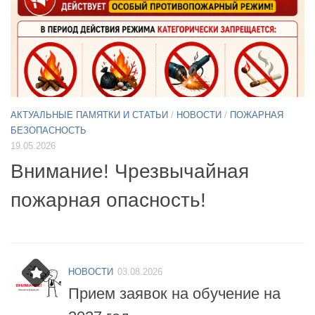
АКТУАЛЬНЫЕ ПАМЯТКИ И СТАТЬИ
/
НОВОСТИ
11.05.2026
А
Б
Примите участие в опросе по
07
БПЛА
б
НОВОСТИ
03.08.2026
Прием заявок на обучение на
2027 год