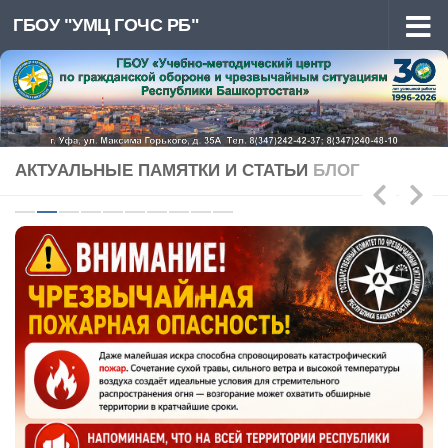
ГБОУ "УМЦ ГОЧС РБ"
Перейти к содержимому
АКТУАЛЬНЫЕ ПАМЯТКИ И СТАТЬИ
БЛОГ