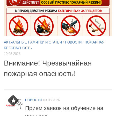
АКТУАЛЬНЫЕ ПАМЯТКИ И СТАТЬИ
/
НОВОСТИ
11.05.2026
А
Б
Примите участие в опросе по
07
БПЛА
б
НОВОСТИ
03.08.2026
Прием заявок на обучение на
2027 год