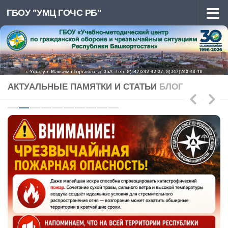
ГБОУ "УМЦ ГОЧС РБ"
Перейти к содержимому
АКТУАЛЬНЫЕ ПАМЯТКИ И СТАТЬИ
БЛОГ