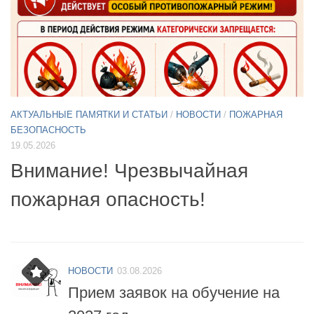
АКТУАЛЬНЫЕ ПАМЯТКИ И СТАТЬИ
/
НОВОСТИ
11.05.2026
А
Б
Примите участие в опросе по
07
БПЛА
б
НОВОСТИ
03.08.2026
Прием заявок на обучение на
2027 год