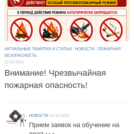
АКТУАЛЬНЫЕ ПАМЯТКИ И СТАТЬИ
/
НОВОСТИ
11.05.2026
А
Б
Примите участие в опросе по
07
БПЛА
б
НОВОСТИ
03.08.2026
Прием заявок на обучение на
2027 год