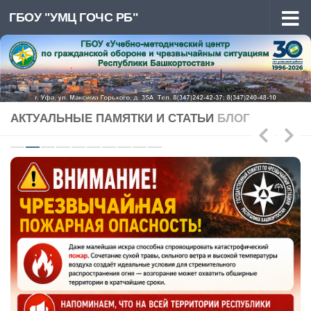
ГБОУ "УМЦ ГОЧС РБ"
Перейти к содержимому
АКТУАЛЬНЫЕ ПАМЯТКИ И СТАТЬИ
БЛОГ