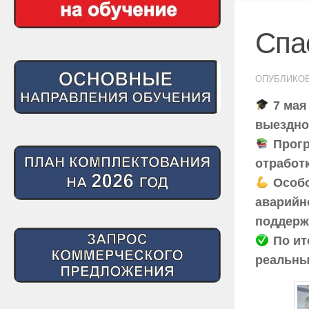
Спа
ОПУБЛИКО
7 мая
выездно
Прогр
отработ
Особо
аварийн
поддерж
По ит
реальны