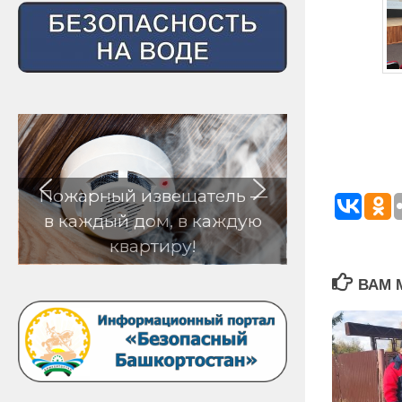
щатель —
в каждую
!
ВАМ 