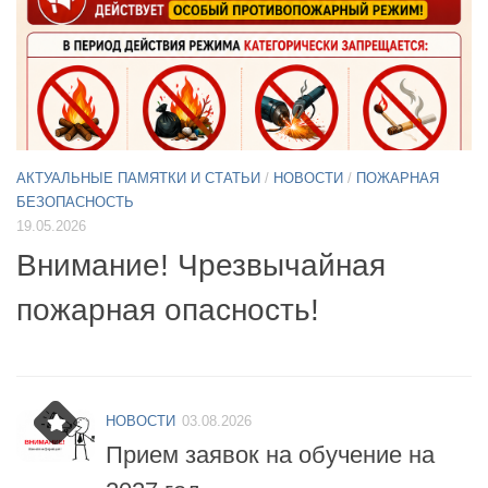
АКТУАЛЬНЫЕ ПАМЯТКИ И СТАТЬИ
/
НОВОСТИ
11.05.2026
А
Б
Примите участие в опросе по
07
БПЛА
б
НОВОСТИ
03.08.2026
Прием заявок на обучение на
2027 год