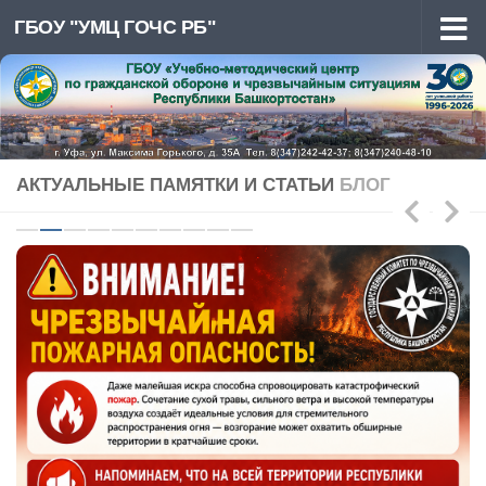
ГБОУ "УМЦ ГОЧС РБ"
Перейти к содержимому
АКТУАЛЬНЫЕ ПАМЯТКИ И СТАТЬИ
БЛОГ