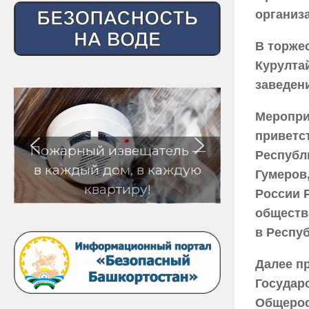
организ
В торже
Курулта
заведен
Меропри
приветс
щатель —
Республ
в каждую
Гумеров
у!
России 
обществ
в Респу
Далее п
Государ
Общерос