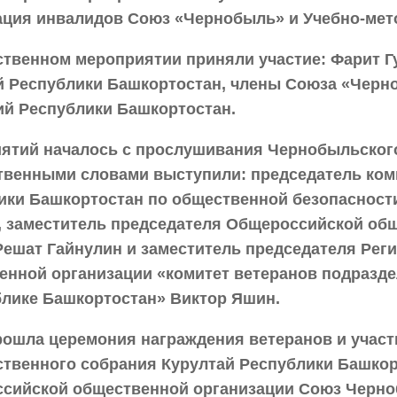
ация инвалидов Союз «Чернобыль» и Учебно-мето
ственном мероприятии приняли участие: Фарит Г
й Республики Башкортостан, члены Союза «Черн
ий Республики Башкортостан.
ятий началось с прослушивания Чернобыльского 
твенными словами выступили: председатель ком
ики Башкортостан по общественной безопасност
, заместитель председателя Общероссийской об
Решат Гайнулин и заместитель председателя Рег
енной организации «комитет ветеранов подразде
блике Башкортостан» Виктор Яшин.
рошла церемония награждения ветеранов и учас
ственного собрания Курултай Республики Башко
сийской общественной организации Союз Черно