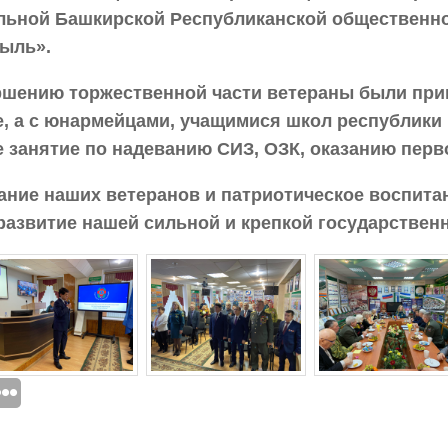
льной Башкирской Республиканской общественн
ыль».
ршению торжественной части ветераны были при
е, а с юнармейцами, учащимися школ республики
е занятие по надеванию СИЗ, ОЗК, оказанию пер
ание наших ветеранов и патриотическое воспита
развитие нашей сильной и крепкой государственн