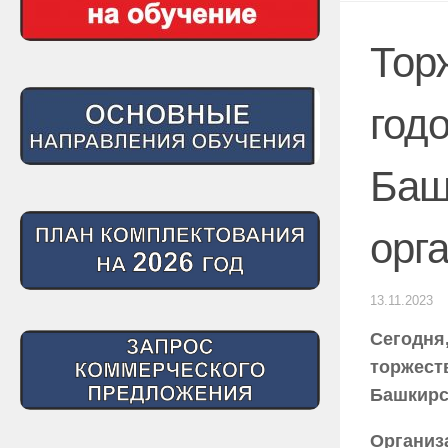
Тор
год
Баш
орг
13.11.2023
Сегодня
торжест
Башкирс
Организ