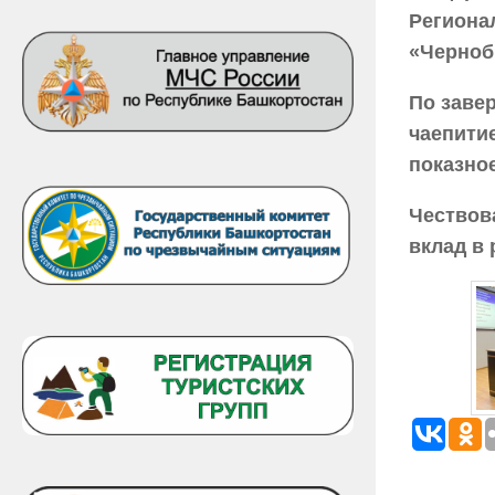
Региона
«Черноб
По заве
чаепити
показно
Чествов
вклад в 