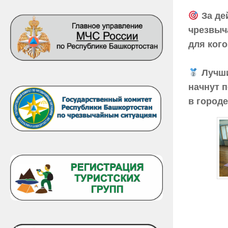
За де
чрезвыч
для ког
Лучши
начнут 
в городе