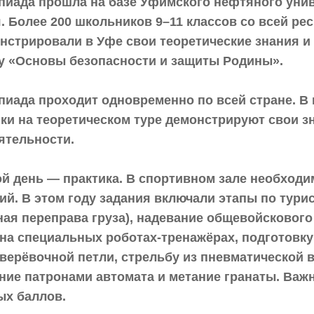
иада прошла на базе Уфимского нефтяного униве
. Более 200 школьников 9–11 классов со всей ре
нстрировали в Уфе свои теоретические знания и
у «Основы безопасности и защиты Родины».
иада проходит одновременно по всей стране. В 
ки на теоретическом туре демонстрируют свои зн
ятельности.
й день — практика. В спортивном зале необходи
й. В этом году задания включали этапы по турис
ная переправа груза), надевание общевойскового
на специальных роботах-тренажёрах, подготовку
верёвочной петли, стрельбу из пневматической в
ние патронами автомата и метание гранаты. Важ
х баллов.