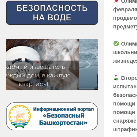
Олимп
февраля
продемо
предмет
Олимп
школьни
жизнеде
ь —
ую
Второ
испытани
безопас
помощи 
помощи 
снаряже
штрафны