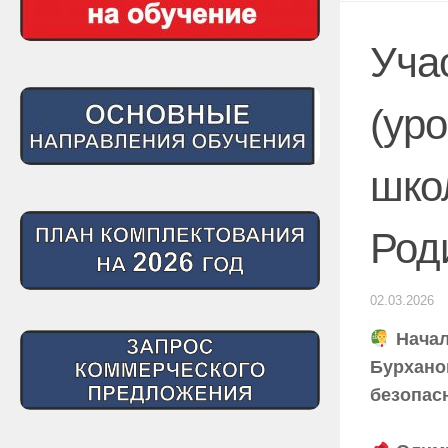
Уча
(ур
шко
Род
02.03.2026
Начал
Бурхано
безопас