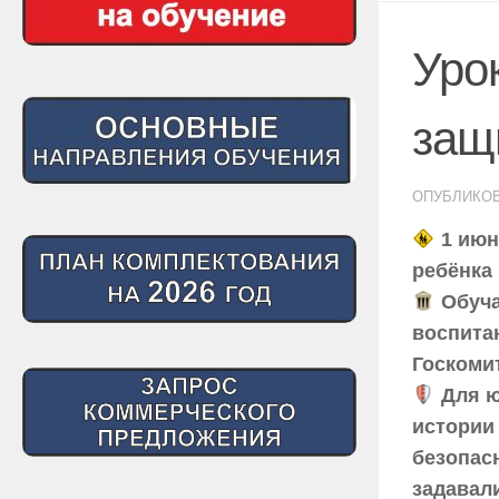
Уро
защ
ОПУБЛИКО
1 июн
ребёнка 
Обуча
воспита
Госкоми
Для ю
истории
безопас
задавал