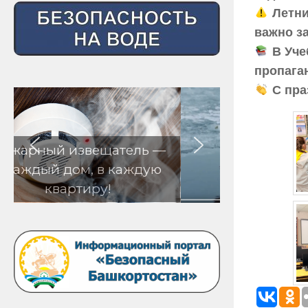
Летни
важно з
В Уче
пропага
С пра
ь —
дую