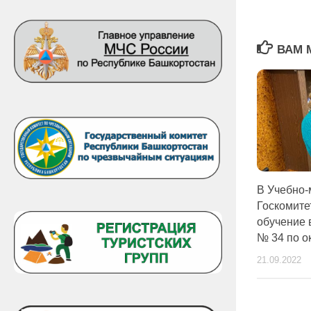
ВАМ 
В Учебно-
Госкомите
обучение 
№ 34 по о
21.09.2022