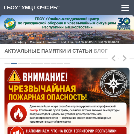
ГБОУ "УМЦ ГОЧС РБ"
Перейти к содержимому
АКТУАЛЬНЫЕ ПАМЯТКИ И СТАТЬИ
БЛОГ