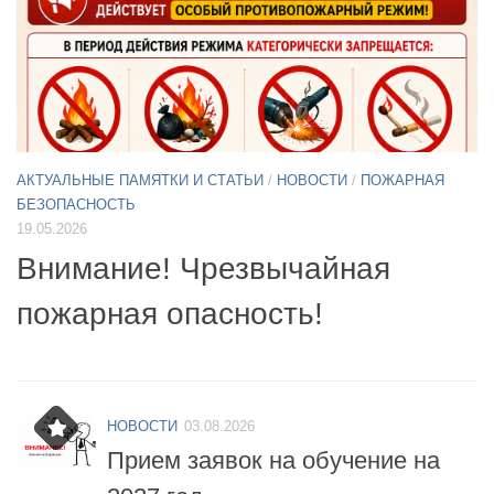
АКТУАЛЬНЫЕ ПАМЯТКИ И СТАТЬИ
/
НОВОСТИ
11.05.2026
А
Б
Примите участие в опросе по
07
БПЛА
б
НОВОСТИ
03.08.2026
Прием заявок на обучение на
2027 год