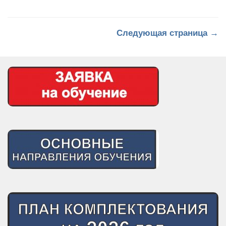
очно-заочное обучение
пожарные Противопожарной
службы республики
Следующая страница →