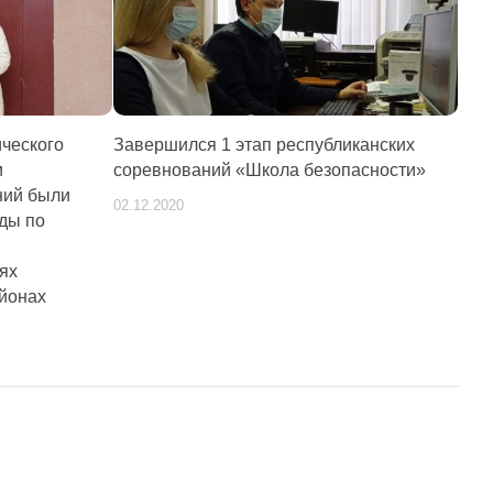
ческого
Завершился 1 этап республиканских
и
соревнований «Школа безопасности»
ний были
02.12.2020
ды по
ях
йонах