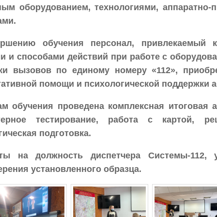
ным оборудованием, технологиями, аппаратно
ами.
ршению обучения персонал, привлекаемый к
и и способами действий при работе с оборудов
ки вызовов по единому номеру «112», приобр
тативной помощи и психологической поддержки а
ам обучения проведена комплексная итоговая а
терное тестирование, работа с картой, р
гическая подготовка.
ты на должность диспетчера Системы-112, 
ерения установленного образца.