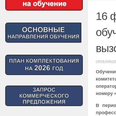
16 
обу
выз
ОПУБЛИКО
Обучени
комите
операто
номеру «
В перио
професс