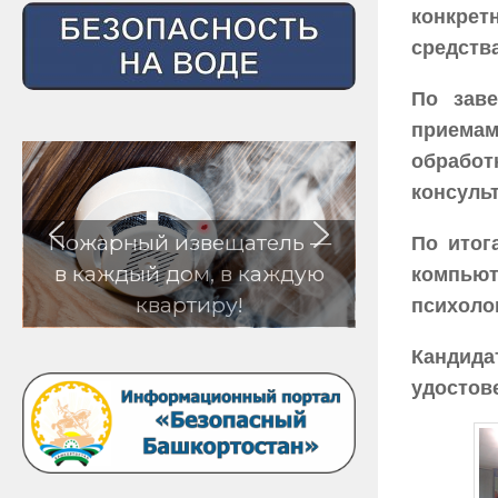
конкрет
средств
По заве
приемам
обработ
консуль
вещатель —
По итог
м, в каждую
компью
иру!
психоло
Кандида
удостов