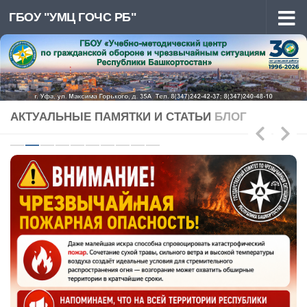
ГБОУ "УМЦ ГОЧС РБ"
Перейти к содержимому
АКТУАЛЬНЫЕ ПАМЯТКИ И СТАТЬИ
БЛОГ