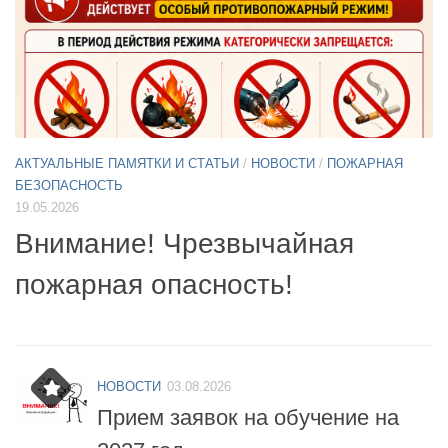
АКТУАЛЬНЫЕ ПАМЯТКИ И СТАТЬИ
/
НОВОСТИ
11.05.2026
А
Б
Примите участие в опросе по
07
БПЛА
б
НОВОСТИ
03.08.2026
Прием заявок на обучение на
2027 год