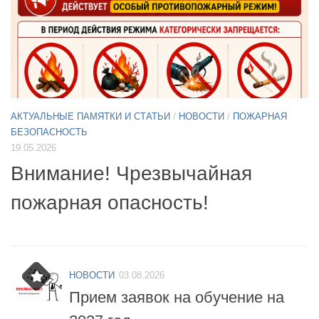
АКТУАЛЬНЫЕ ПАМЯТКИ И СТАТЬИ
/
НОВОСТИ
11.05.2026
А
Б
Примите участие в опросе по
07
БПЛА
б
НОВОСТИ
03.08.2026
Прием заявок на обучение на
2027 год