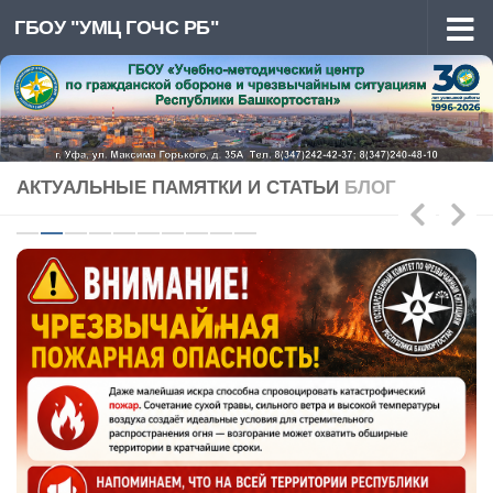
ГБОУ "УМЦ ГОЧС РБ"
Перейти к содержимому
АКТУАЛЬНЫЕ ПАМЯТКИ И СТАТЬИ
БЛОГ