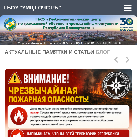
ГБОУ "УМЦ ГОЧС РБ"
Перейти к содержимому
АКТУАЛЬНЫЕ ПАМЯТКИ И СТАТЬИ
БЛОГ