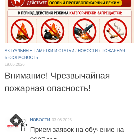
АКТУАЛЬНЫЕ ПАМЯТКИ И СТАТЬИ
/
НОВОСТИ
11.05.2026
А
Б
Примите участие в опросе по
07
БПЛА
б
НОВОСТИ
03.08.2026
Прием заявок на обучение на
2027 год