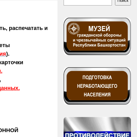
Поиск
ь, распечатать и
леты
ия
).
карточки
.
,
данных.
ИОННОЙ