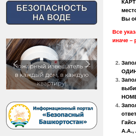
КАРТ
мест
Вы об
Все ука
иначе – 
Запо
Пожарный извещатель —
ОДИН
в каждый дом, в каждую
Запо
квартиру!
выби
НОМЕ
Запо
отве
Гайси
А.А.,