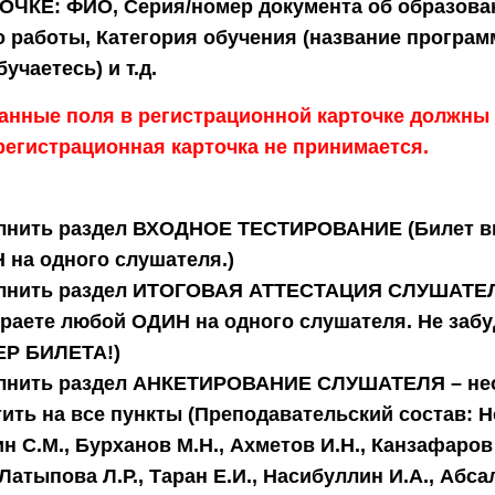
ОЧКЕ:
ФИО, Серия/номер документа об образова
о работы, Категория обучения (название програм
учаетесь) и т.д.
занные поля в регистрационной карточке должны
регистрационная карточка не принимается.
лнить раздел
ВХОДНОЕ ТЕСТИРОВАНИЕ
(Билет 
 на одного слушателя.)
лнить раздел
ИТОГОВАЯ АТТЕСТАЦИЯ СЛУШАТЕ
раете любой ОДИН на одного слушателя. Не забу
Р БИЛЕТА!)
лнить раздел
АНКЕТИРОВАНИЕ СЛУШАТЕЛЯ – не
тить на все пункты
(Преподавательский состав: Но
н С.М., Бурханов М.Н., Ахметов И.Н., Канзафаров
 Латыпова Л.Р., Таран Е.И., Насибуллин И.А., Абса