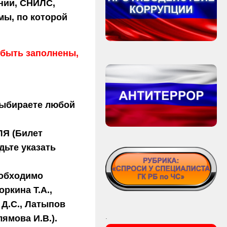
нии, СНИЛС,
мы, по которой
 быть заполнены,
выбираете любой
ЛЯ
(Билет
дьте указать
обходимо
ркина Т.А.,
 Д.С., Латыпов
.
лямова И.В.).