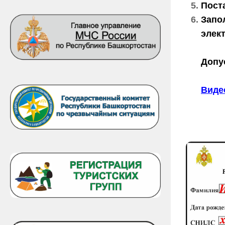
Пост
Запо
элек
Допу
Виде