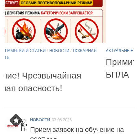
АКТУАЛЬНЫЕ ПАМЯТКИ И СТАТЬИ
/
НОВОСТИ
11.05.2026
А
Б
Примите участие в опросе по
07
БПЛА
б
НОВОСТИ
03.08.2026
Прием заявок на обучение на
2027 год